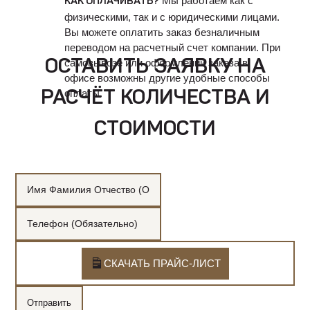
Мы работаем как с
КАК ОПЛАЧИВАТЬ?
физическими, так и с юридическими лицами.
Вы можете оплатить заказ безналичным
переводом на расчетный счет компании. При
ОСТАВИТЬ ЗАЯВКУ НА
самовывозе или оформлении заказа в
офисе возможны другие удобные способы
оплаты.
РАСЧЁТ КОЛИЧЕСТВА И
СТОИМОСТИ
СКАЧАТЬ ПРАЙС-ЛИСТ