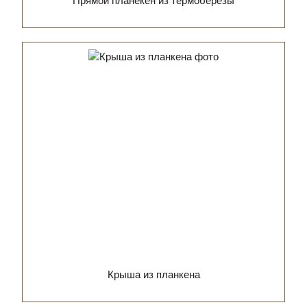
Прямой планекен из термоберёзы
Крыша из планкена