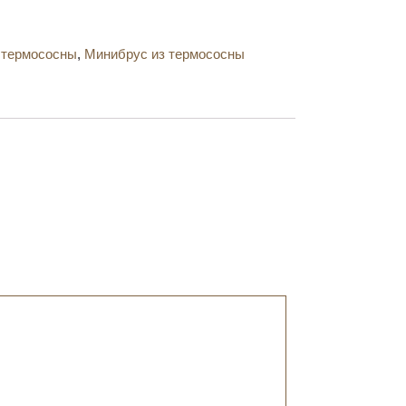
з термососны
,
Минибрус из термососны