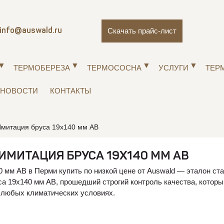
Скачать прайс-лист
info@auswald.ru
ТЕРМОБЕРЕЗА
ТЕРМОСОСНА
УСЛУГИ
ТЕР
НОВОСТИ
КОНТАКТЫ
Имитация бруса 19х140 мм АВ
ИМИТАЦИЯ БРУСА 19Х140 ММ АВ
 мм АВ в Перми купить по низкой цене от Auswald — эталон ст
са 19х140 мм АВ, прошедший строгий контроль качества, котор
 любых климатических условиях.